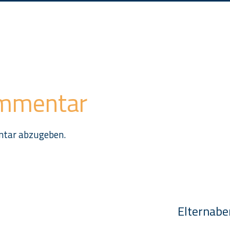
ommentar
ntar abzugeben.
n
Elternaben